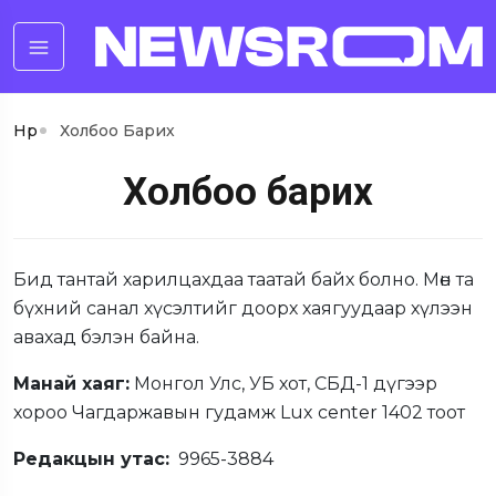
Нүүр
Холбоо Барих
Холбоо барих
Бид тантай харилцахдаа таатай байх болно. Мөн та
бүхний санал хүсэлтийг доорх хаягуудаар хүлээн
авахад бэлэн байна.
Манай хаяг:
Монгол Улс, УБ хот, СБД-1 дүгээр
хороо Чагдаржавын гудамж Lux center 1402 тоот
Редакцын утас:
9965-3884