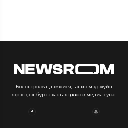
Боловсролыг дэмжигч, танин мэдэхүйн
хэрэгцээг бүрэн хангах төрөлжсөн медиа суваг