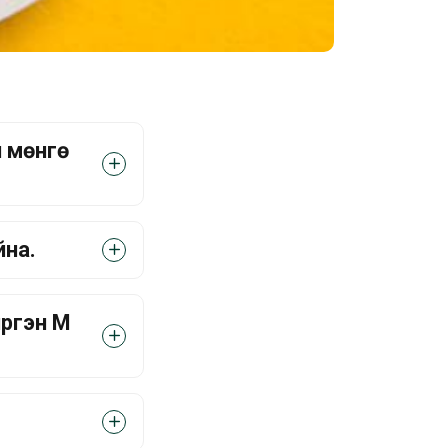
н мөнгө
йна.
иргэн М