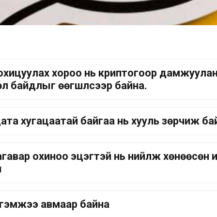
 зохицуулах хороо нь криптогоор дамжуула
өл байдлыг өөгшүүлсээр байна.
ата хугацаатай байгаа нь хууль зөрчиж ба
агавар охиноо эцэгтэй нь нийлж хөнөөсөн 
н
этгэмжээ авмаар байна