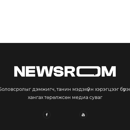
Боловсролыг дэмжигч, танин мэдэхүйн хэрэгцээг бүрэ
хангах төрөлжсөн медиа суваг