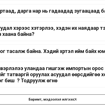
ртаад, дарга нар нь гадаадад зугаацаад бай
удал хэрээс хэтэрлээ, хэдэн их наядаар 
үн хаана байна?
тог тасалж байна. Хэдий хүртэл ийм байх ю
лдвэрлэлээ уландаа гишгэж импортын орос
нийг татваргүй оруулах асуудал өөрсдийгөө
 биш үү ? Тодруулж өгнө үү
Баримт, мэдээлэл илгээх