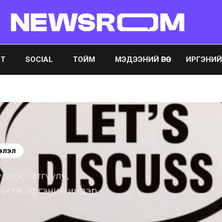
ST
SOCIAL
ТОЙМ
МЭДЭЭНИЙ ӨРӨӨ
ИРГЭНИЙ ӨР
элэл
лэгч, сэтгүүлч,
н төв, иргэний индэр