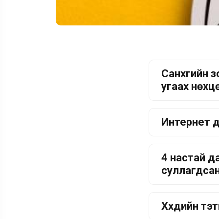
Санхүүгийн
угаах нөхц
Интернет д
4 настай д
суллагдса
Хүүхдийн т