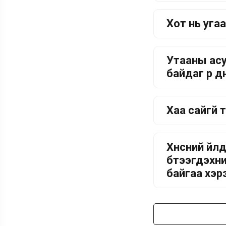
Хот нь угаа
Утааны асу
байдаг үр д
Хаа сайгүй 
Хүнсний үй
бүтээгдэхүү
байгаа хэрэг