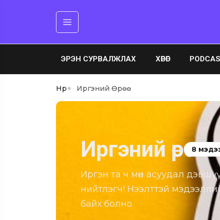
ЭРЭН СУРВАЛЖЛАХ
ХӨРӨГ
PODCA
Нүүр
Иргэний Өрөө
Иргэний өрөө
8 мэдэ
Иргэн та ч мөн асуудал дэвшүү
нийтлэгч! Нээлттэй мэдээллий
байх болно