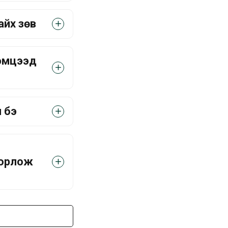
х зөв үү
тэмцээд
м бэ
 хорлож