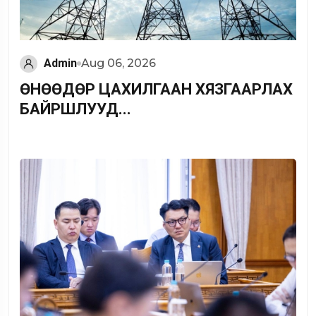
Admin
Aug 06, 2026
ӨНӨӨДӨР ЦАХИЛГААН ХЯЗГААРЛАХ
БАЙРШЛУУД...