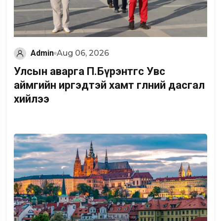
Admin
Aug 06, 2026
Улсын аварга П.Бүрэнтөгс Увс
аймгийн иргэдтэй хамт өглөөний дасгал
хийлээ