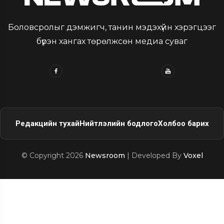
Боловсролыг дэмжигч, танин мэдэхүйн хэрэгцээг
бүрэн хангах төрөлжсөн медиа суваг
Редакцийн тухай
Нийтлэлийн бодлого
Холбоо барих
© Copyright 2026
Newsroom
| Developed By
Voxel