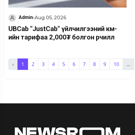
Admin
Aug 05, 2026
UBCab "JustCab" үйлчилгээний км-
ийн тарифаа 2,000₮ болгон өөрчиллөө
‹
1
2
3
4
5
6
7
8
9
10
...