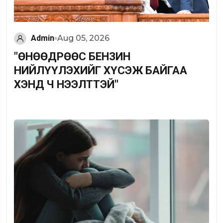
Admin
Aug 05, 2026
"ӨНӨӨДРӨӨС БЕНЗИН
НИЙЛҮҮЛЭХИЙГ ХҮСЭЖ БАЙГАА
ХЭНД Ч НЭЭЛТТЭЙ"