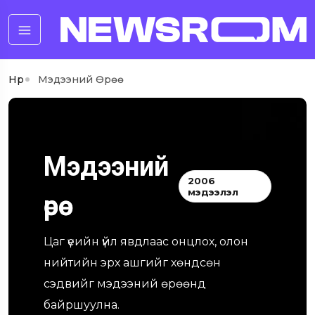
Нүүр
Мэдээний Өрөө
Мэдээний
2006
мэдээлэл
өрөө
Цаг үеийн үйл явдлаас онцлох, олон
нийтийн эрх ашгийг хөндсөн
сэдвийг мэдээний өрөөнд
байршуулна.