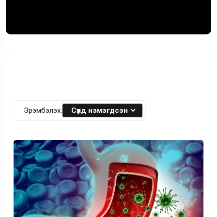
Эрэмбэлэх:
Сүүлд нэмэгдсэн