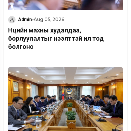
Admin
Aug 05, 2026
Нөөцийн махны худалдаа,
борлуулалтыг нээлттэй ил тод
болгоно