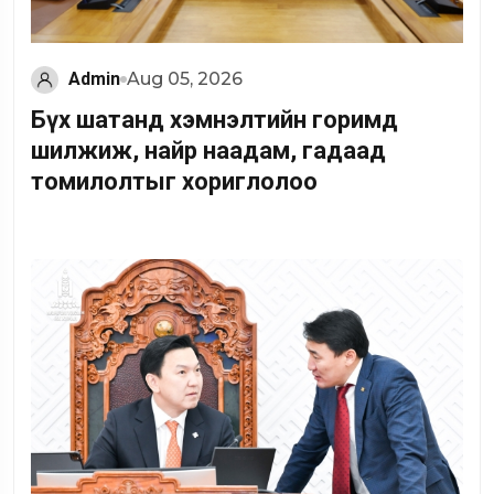
Admin
Aug 05, 2026
Бүх шатанд хэмнэлтийн горимд
шилжиж, найр наадам, гадаад
томилолтыг хориглолоо