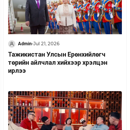
Admin
Jul 21, 2026
Тажикистан Улсын Ерөнхийлөгч
төрийн айлчлал хийхээр хүрэлцэн
ирлээ