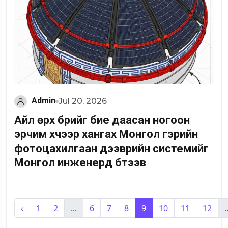
Admin
Jul 20, 2026
Айл өрх бүрийг бие даасан ногоон
эрчим хүчээр хангах Монгол гэрийн
фотоцахилгаан дээврийн системийг
Монгол инженерүүд бүтээв
‹
1
2
...
6
7
8
9
10
11
12
.