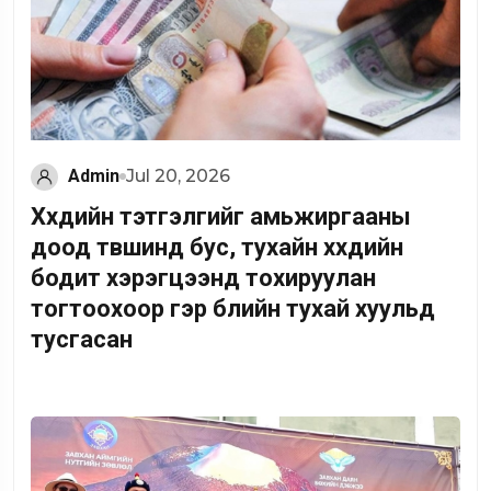
Admin
Jul 20, 2026
Хүүхдийн тэтгэлгийг амьжиргааны
доод түвшинд бус, тухайн хүүхдийн
бодит хэрэгцээнд тохируулан
тогтоохоор гэр бүлийн тухай хуульд
тусгасан