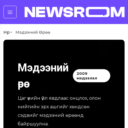
Нүүр
Мэдээний Өрөө
Мэдээний
2009
мэдээлэл
өрөө
Цаг үеийн үйл явдлаас онцлох, олон
нийтийн эрх ашгийг хөндсөн
сэдвийг мэдээний өрөөнд
байршуулна.