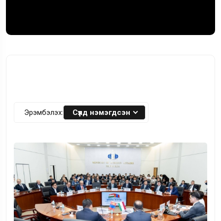
Эрэмбэлэх:
Сүүлд нэмэгдсэн