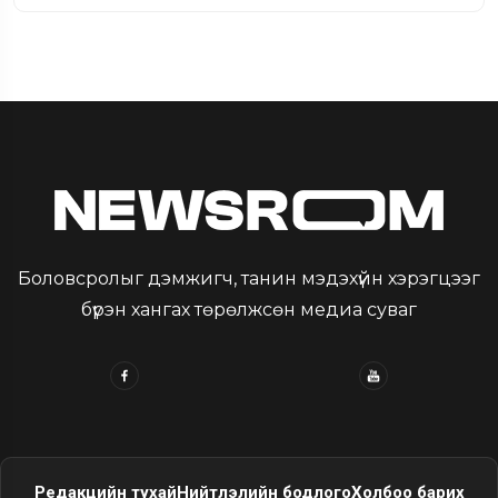
Боловсролыг дэмжигч, танин мэдэхүйн хэрэгцээг
бүрэн хангах төрөлжсөн медиа суваг
Редакцийн тухай
Нийтлэлийн бодлого
Холбоо барих