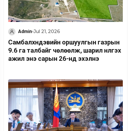
Admin
Jul 21, 2026
Самбалхүндэвийн оршуулгын газрын
9.6 га талбайг чөлөөлж, шарил нүүлгэх
ажил энэ сарын 26-нд эхэлнэ