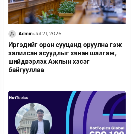
Admin
Jul 21, 2026
Иргэдийг орон сууцанд оруулна гэж
залилсан асуудлыг хянан шалгаж,
шийдвэрлэх Ажлын хэсэг
байгууллаа