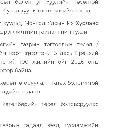
өсөл болон уг хуулийн төсөлтэй
 бусад хууль тогтоомжийн төсөл
й хуульд Монгол Улсын Их Хурлаас
хэрэгжилтийн тайлангийн тухай
асгийн газрын тогтоолын төсөл /
н нэрт зүтгэлтэн, 13 дахь Ерөнхий
лсний 100 жилийн ойг 2026 онд
эхээр байна.
 хөрөнгө оруулалт татах боломжтой
слүүдийн талаар
т хөтөлбөрийн төсөл боловсруулах
газрын гадаад зээл, тусламжийн