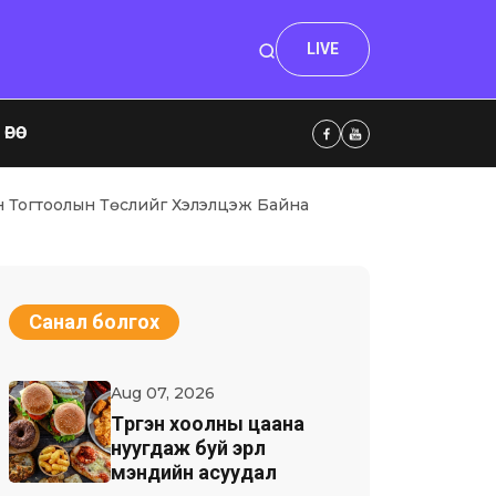
LIVE
ӨӨ
н Тогтоолын Төслийг Хэлэлцэж Байна
Санал болгох
Aug 07, 2026
Түргэн хоолны цаана
нуугдаж буй эрүүл
мэндийн асуудал