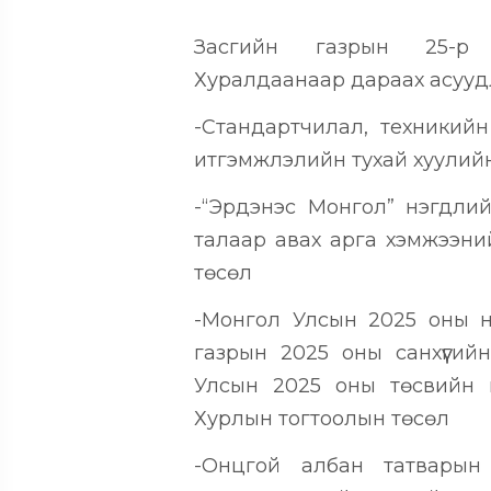
Засгийн газрын 25-р 
Хуралдаанаар дараах асуудл
-Стандартчилал, техникийн
итгэмжлэлийн тухай хуулий
-“Эрдэнэс Монгол” нэгдли
талаар авах арга хэмжээни
төсөл
-Монгол Улсын 2025 оны нэ
газрын 2025 оны санхүүги
Улсын 2025 оны төсвийн г
Хурлын тогтоолын төсөл
-Онцгой албан татварын 