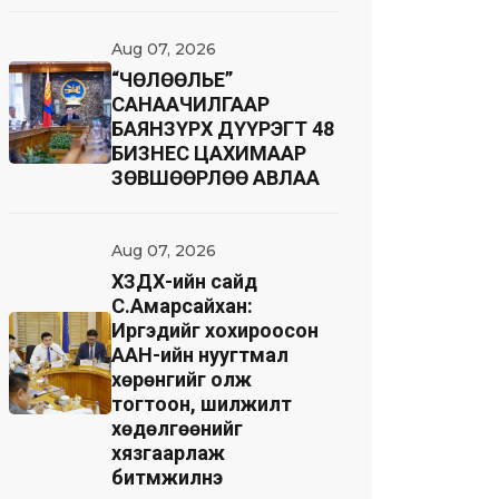
Aug 07, 2026
“ЧӨЛӨӨЛЬЕ”
САНААЧИЛГААР
БАЯНЗҮРХ ДҮҮРЭГТ 48
БИЗНЕС ЦАХИМААР
ЗӨВШӨӨРЛӨӨ АВЛАА
Aug 07, 2026
ХЗДХ-ийн сайд
С.Амарсайхан:
Иргэдийг хохироосон
ААН-ийн нуугтмал
хөрөнгийг олж
тогтоон, шилжилт
хөдөлгөөнийг
хязгаарлаж
битүүмжилнэ