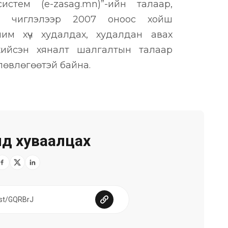
стем (e-zasag.mn)”-ийн талаар,
ий чиглэлээр 2007 оноос хойш
чим хүч худалдах, худалдан авах
 хийсэн хяналт шалгалтын талаар
лөвлөгөөтэй байна.
д хуваалцах