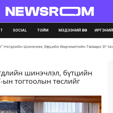
ST
SOCIAL
ТОЙМ
МЭДЭЭНИЙ ӨРӨӨ
ИРГЭНИЙ ӨР
л” Нэгдлийн Шинэчлэл, Бүтцийн Өөрчлөлтийн Талаарх ЗГ-Ы
эгдлийн шинэчлэл, бүтцийн
-ын тогтоолын төслийг