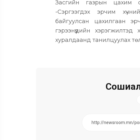
Засгийн газрын цахим си
-Сэргээгдэх эрчим хүчн
байгуулсан цахилгаан эр
гэрээнүүдийн хэрэгжилтэд
хуралдаанд танилцуулах тө
Сошиал