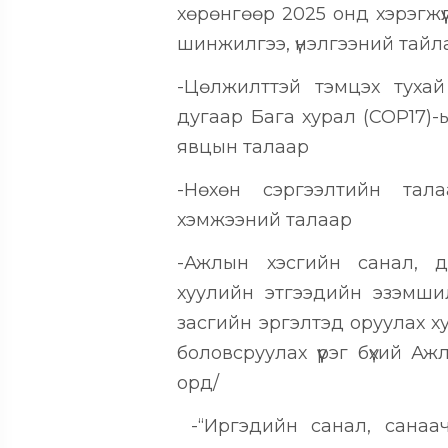
хөрөнгөөр 2025 онд хэрэгжүү
шинжилгээ, үнэлгээний тай
-Цөлжилттэй тэмцэх туха
дугаар Бага хурал (СОР17)-
явцын талаар
-Нөхөн сэргээлтийн тала
хэмжээний талаар
-Ажлын хэсгийн санал, д
хуулийн этгээдийн эзэмш
засгийн эргэлтэд оруулах х
боловсруулах үүрэг бүхий Аж
орд/
-“Иргэдийн санал, санаа