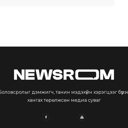
Боловсролыг дэмжигч, танин мэдэхүйн хэрэгцээг бүрэ
хангах төрөлжсөн медиа суваг