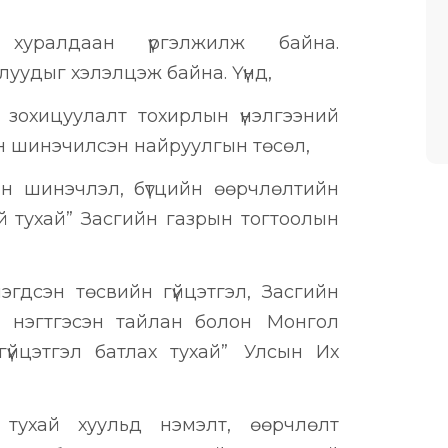
хуралдаан үргэлжилж байна.
уудыг хэлэлцэж байна. Үүнд,
 зохицуулалт тохирлын үнэлгээний
н шинэчилсэн найруулгын төсөл,
йн шинэчлэл, бүтцийн өөрчлөлтийн
й тухай” Засгийн газрын тогтоолын
гдсэн төсвийн гүйцэтгэл, Засгийн
йн нэгтгэсэн тайлан болон Монгол
үйцэтгэл батлах тухай” Улсын Их
тухай хуульд нэмэлт, өөрчлөлт