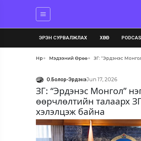
ЭРЭН СУРВАЛЖЛАХ
ХӨРӨГ
PODCA
Нүүр
Мэдээний Өрөө
ЗГ: “Эрдэнэс Монго
О.Болор-Эрдэнэ
Jun 17, 2026
ЗГ: “Эрдэнэс Монгол” н
өөрчлөлтийн талаарх ЗГ
хэлэлцэж байна