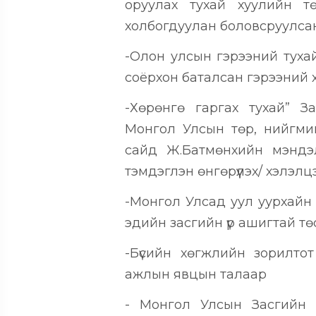
оруулах тухай хуулийн т
холбогдуулан боловсруулсан
-Олон улсын гэрээний туха
соёрхон баталсан гэрээний 
-Хөрөнгө гаргах тухай” З
Монгол Улсын төр, нийгмий
сайд Ж.Батмөнхийн мэндэ
тэмдэглэн өнгөрүүлэх/ хэлэлц
-Монгол Улсад уул уурхайн
эдийн засгийн үр ашигтай тө
-Бүсийн хөгжлийн зорилто
ажлын явцын талаар
- Mонгол Улсын Засгийн 