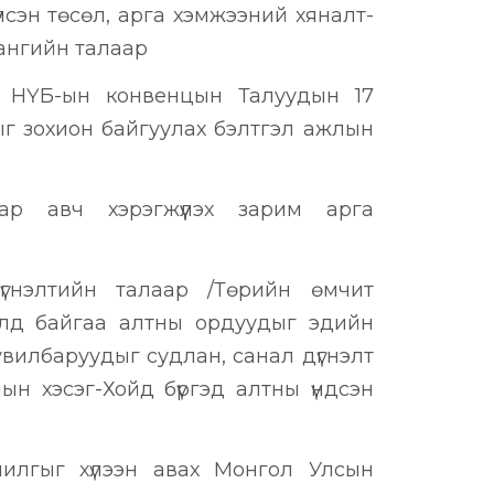
лсэн төсөл, арга хэмжээний хяналт-
лангийн талаар
й НҮБ-ын конвенцын Талуудын 17
ыг зохион байгуулах бэлтгэл ажлын
ар авч хэрэгжүүлэх зарим арга
үгнэлтийн талаар /Төрийн өмчит
илд байгаа алтны ордуудыг эдийн
увилбаруудыг судлан, санал дүгнэлт
лын хэсэг-Хойд бүргэд алтны үндсэн
чилгыг хүлээн авах Монгол Улсын