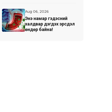
Aug 06, 2026
Энэ намар гэдэсний
халдвар дэгдэх эрсдэл
өндөр байна!