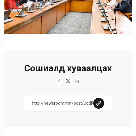
Сошиалд хуваалцах