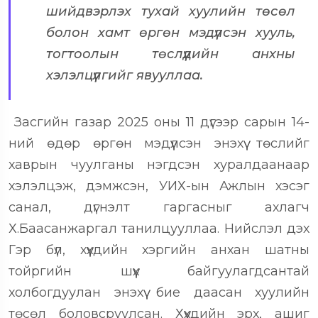
шийдвэрлэх тухай хуулийн төсөл
болон хамт өргөн мэдүүлсэн хууль,
тогтоолын төслүүдийн анхны
хэлэлцүүлгийг явууллаа.
Засгийн газар 2025 оны 11 дүгээр сарын 14-
ний өдөр өргөн мэдүүлсэн энэхүү төслийг
хаврын чуулганы нэгдсэн хуралдаанаар
хэлэлцэж, дэмжсэн, УИХ-ын Ажлын хэсэг
санал, дүгнэлт гаргасныг ахлагч
Х.Баасанжаргал танилцууллаа. Нийслэл дэх
Гэр бүл, хүүхдийн хэргийн анхан шатны
тойргийн шүүх байгуулагдсантай
холбогдуулан энэхүү бие даасан хуулийн
төсөл боловсруулсан. Хүүхдийн эрх, ашиг