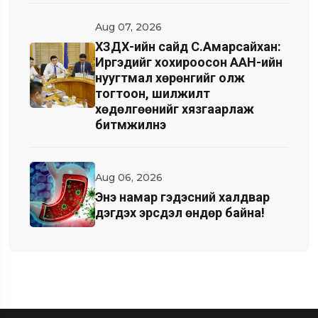
Aug 07, 2026
ХЗДХ-ийн сайд С.Амарсайхан:
Иргэдийг хохироосон ААН-ийн
нуугтмал хөрөнгийг олж
тогтоон, шилжилт
хөдөлгөөнийг хязгаарлаж
битүүмжилнэ
Aug 06, 2026
Энэ намар гэдэсний халдвар
дэгдэх эрсдэл өндөр байна!