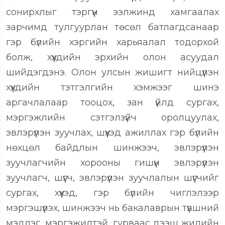
сонирхлыг тэргүүн ээлжинд хамгаалах
зарчимд тулгуурлан төсөл батлагдсанаар
гэр бүлийн хэргийн харьяалал тодорхой
болж, хүүхдийн эрхийн олон асуудал
шийдэгдэнэ. Олон улсын жишигт нийцүүлэн
хүүхдийн тэтгэлгийн хэмжээг шинэ
аргачлалаар тооцох, зан үйлд сургах,
мэргэжлийн сэтгэлзүйч оролцуулах,
эвлэрүүлэн зуучлах, шүүхэд ажиллах гэр бүлийн
нөхцөл байдлын шинжээч, эвлэрүүлэн
зуучлагчийн хорооны гишүүн эвлэрүүлэн
зуучлагч, шүүгч, эвлэрүүлэн зуучлалын шүүгчийг
сургах, хүүхэд, гэр бүлийн чиглэлээр
мэргэшүүлэх, шинжээч нь бакалаврын түвшний
мэдлэг, мэргэжилтэй, гурваас дээш жилийн