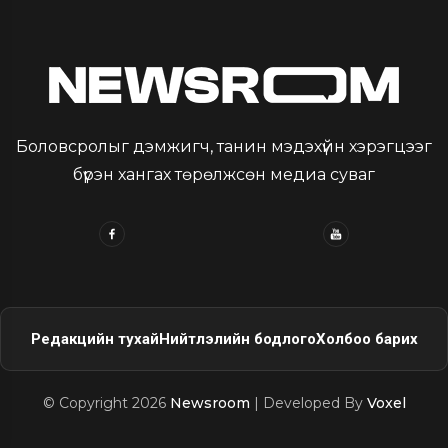
Боловсролыг дэмжигч, танин мэдэхүйн хэрэгцээг
бүрэн хангах төрөлжсөн медиа суваг
Редакцийн тухай
Нийтлэлийн бодлого
Холбоо барих
© Copyright 2026
Newsroom
| Developed By
Voxel