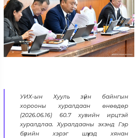
УИХ-ын Хууль зүйн байнгын
хорооны хуралдаан өнөөдөр
(2026.06.16) 60.7 хувийн ирцтэй
хуралдлаа. Хуралдааны эхэнд Гэр
бүлийн хэрэг шүүхэд хянан