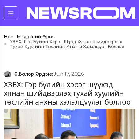
Нүүр
Мэдээний Өрөө
ХЗБХ: Гэр Бүлийн Хэрэг Шүүхэд Хянан Шийдвэрлэх
Тухай Хуулийн Төслийн Анхны Хэлэлцүүлэг Боллоо
О.Болор-Эрдэнэ
Jun 17, 2026
ХЗБХ: Гэр бүлийн хэрэг шүүхэд
хянан шийдвэрлэх тухай хуулийн
төслийн анхны хэлэлцүүлэг боллоо