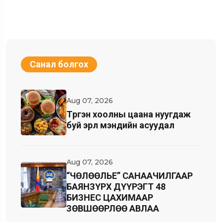
Санал болгох
Aug 07, 2026
Түргэн хоолны цаана нуугдаж
буй эрүүл мэндийн асуудал
Aug 07, 2026
“ЧӨЛӨӨЛЬЕ” САНААЧИЛГААР
БАЯНЗҮРХ ДҮҮРЭГТ 48
БИЗНЕС ЦАХИМААР
ЗӨВШӨӨРЛӨӨ АВЛАА