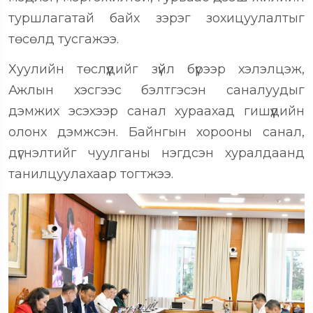
туршлагатай байх зэрэг зохицуулалтыг
төсөлд тусгажээ.
Хуулийн төслүүдийг зүйл бүрээр хэлэлцэж,
Ажлын хэсгээс бэлтгэсэн саналуудыг
дэмжих эсэхээр санал хураахад гишүүдийн
олонх дэмжсэн. Байнгын хорооны санал,
дүгнэлтийг чуулганы нэгдсэн хуралдаанд
танилцуулахаар тогтжээ.