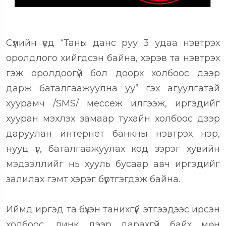
Сүүлийн үед “Таны данс руу 3 удаа нэвтрэх
оролдлого хийгдсэн байна, хэрэв та нэвтрэх
гэж оролдоогүй бол доорх холбоос дээр
дарж баталгаажуулна уу” гэх агуулгатай
хуурамч /SMS/ мессеж илгээж, иргэдийг
хууран мэхлэх замаар тухайн холбоос дээр
даруулан интернет банкны нэвтрэх нэр,
нууц үг, баталгаажуулах код зэрэг хувийн
мэдээллийг нь хууль бусаар авч иргэдийг
залилах гэмт хэрэг бүртгэгдэж байна.
Иймд иргэд та бүхэн танихгүй этгээдээс ирсэн
холбоос, линк дээр дарахгүй байх мөн