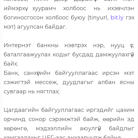
иймэрхүү хуурамч холбоос нь ихэвчлэн
богиносгосон холбоос буюу (tinyurl,
bit.ly
гэх
мэт) агуулсан байдаг.
Интернэт банкны нэвтрэх нэр, нууц үг,
баталгаажуулах кодыг бусдад дамжуулахгүй
байх;
Банк, санхүүгийн байгууллагаас ирсэн мэт
сэжигтэй мессеж, дуудлагыг албан ёсны
сувгаар нь нягтлах;
Цагдаагийн байгууллагаас иргэдийг цахим
орчинд сонор сэрэмжтэй байж, өөрийн эд
хөрөнгө, мэдээллийн аюулгүй байдлыг
хамгаалахыг ЦЕГ-аас анхааруулж байна.