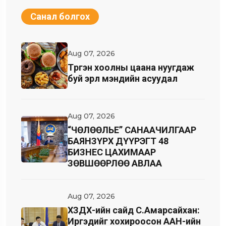
Санал болгох
Aug 07, 2026
Түргэн хоолны цаана нуугдаж
буй эрүүл мэндийн асуудал
Aug 07, 2026
“ЧӨЛӨӨЛЬЕ” САНААЧИЛГААР
БАЯНЗҮРХ ДҮҮРЭГТ 48
БИЗНЕС ЦАХИМААР
ЗӨВШӨӨРЛӨӨ АВЛАА
Aug 07, 2026
ХЗДХ-ийн сайд С.Амарсайхан:
Иргэдийг хохироосон ААН-ийн