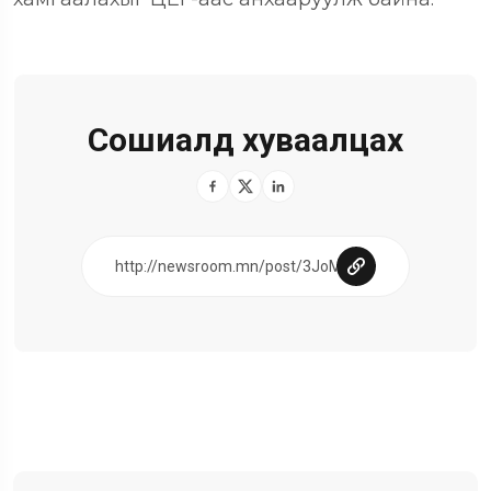
Сошиалд хуваалцах