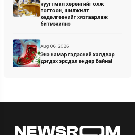
нуугтмал хөрөнгийг олж
тогтоон, шилжилт
хөдөлгөөнийг хязгаарлаж
битүүмжилнэ
Aug 06, 2026
Энэ намар гэдэсний халдвар
дэгдэх эрсдэл өндөр байна!