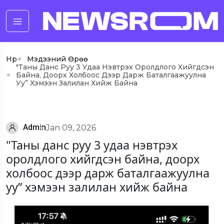
Нүүр
Мэдээний Өрөө
"Таны Данс Руу 3 Удаа Нэвтрэх Оролдлого Хийгдсэн
Байна, Доорх Холбоос Дээр Дарж Баталгаажуулна
Уу” Хэмээн Залилан Хийж Байна
Admin
Jan 09, 2026
"Таны данс руу 3 удаа нэвтрэх
оролдлого хийгдсэн байна, доорх
холбоос дээр дарж баталгаажуулна
уу” хэмээн залилан хийж байна