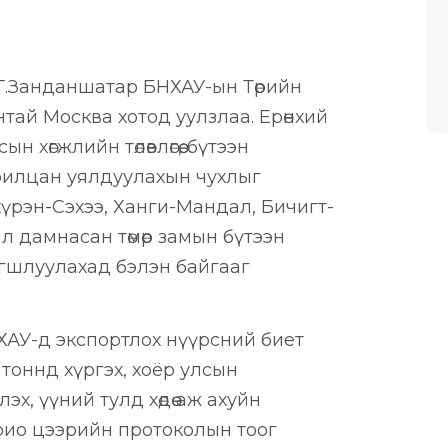
 Г.Занданшатар БНХАУ-ын Төрийн
нтай Москва хотод уулзлаа. Ерөнхий
 хөгжлийн төлөвлөгөө, бүтээн
харилцан уялдуулахын чухлыг
үрэн-Сэхээ, Ханги-Мандал, Бичигт-
л дамнасан төмөр замын бүтээн
агшлуулахад бэлэн байгааг
ХАУ-д экспортлох нүүрсний биет
тоннд хүргэх, хоёр улсын
х, үүний тулд хөдөө аж ахуйн
рио цээрийн протоколын тоог