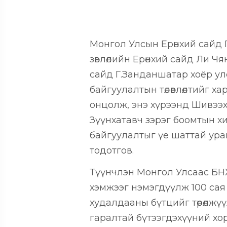
Монгол Улсын Ерөнхий сайд
зөвлөлийн Ерөнхий сайд Ли Чя
сайд Г.Занданшатар хоёр улсын
байгуулалтын төлөвлөлтийг 
онцолж, энэ хүрээнд Шивээх
Зүүнхатавч зэрэг боомтын хи
байгуулалтыг үе шаттай ур
тодотгов.
Түүнчлэн Монгол Улсаас БН
хэмжээг нэмэгдүүлж 100 сая 
худалдааны бүтцийг төрөлжүүлэ
гаралтай бүтээгдэхүүний хо