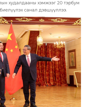
алын худалдааны хэмжээг 20 тэрбум
 биелүүлэх санал дэвшүүллээ.