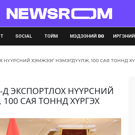
ST
SOCIAL
ТОЙМ
МЭДЭЭНИЙ ӨРӨӨ
ИРГЭНИЙ ӨР
 НҮҮРСНИЙ ХЭМЖЭЭГ НЭМЭГДҮҮЛЖ, 100 САЯ ТОННД Х
-Д ЭКСПОРТЛОХ НҮҮРСНИЙ
100 САЯ ТОННД ХҮРГЭХ