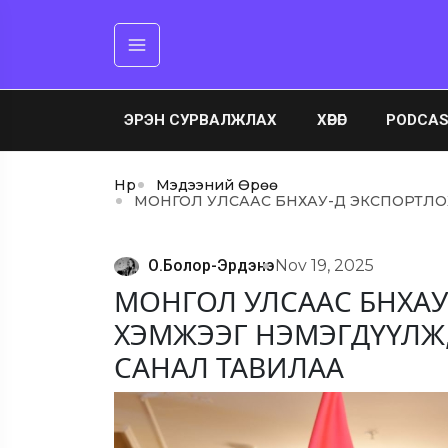
ЭРЭН СУРВАЛЖЛАХ
ХӨРӨГ
PODCA
Нүүр
Мэдээний Өрөө
МОНГОЛ УЛСААС БНХАУ-Д ЭКСПОРТЛОХ
О.Болор-Эрдэнэ
Nov 19, 2025
МОНГОЛ УЛСААС БНХАУ
ХЭМЖЭЭГ НЭМЭГДҮҮЛЖ, 
САНАЛ ТАВИЛАА