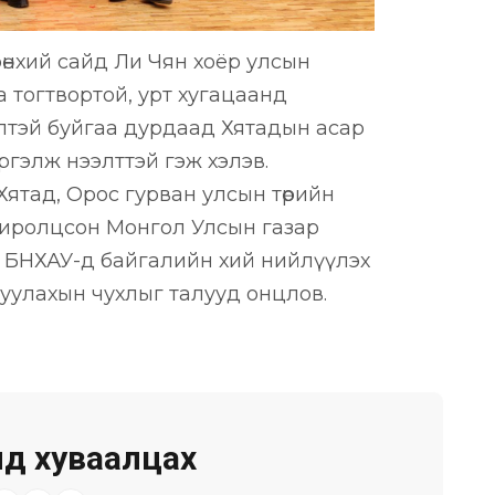
рөнхий сайд Ли Чян хоёр улсын
 тогтвортой, урт хугацаанд
элтэй буйгаа дурдаад Хятадын асар
ргэлж нээлттэй гэж хэлэв.
 Хятад, Орос гурван улсын төрийн
хиролцсон Монгол Улсын газар
 БНХАУ-д байгалийн хий нийлүүлэх
луулахын чухлыг талууд онцлов.
д хуваалцах