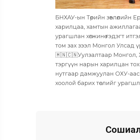
БНХАУ-ын Төрийн зөвлөлийн Е
харилцаа, хамтын ажиллагаа
урагшлан хөгжинө гэдэгт итг
том зах зээл Монгол Улсад ү
​🇲🇳🇨🇳Уулзалтаар Монгол,
тэргүүн нарын харилцан то
нутгаар дамжуулан ОХУ-аас
хоолой барих төслийг урагш
Сошиал