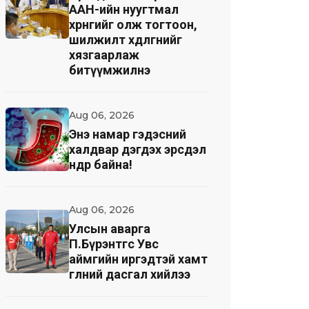
ААН-ийн нуугтмал
хөрөнгийг олж тогтоон,
шилжилт хөдөлгөөнийг
хязгаарлаж
битүүмжилнэ
Aug 06, 2026
Энэ намар гэдэсний
халдвар дэгдэх эрсдэл
өндөр байна!
Aug 06, 2026
Улсын аварга
П.Бүрэнтөгс Увс
аймгийн иргэдтэй хамт
өглөөний дасгал хийлээ