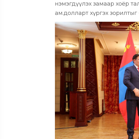
нэмэгдүүлэх замаар хоёр т
ам.долларт хүргэх зорилтыг