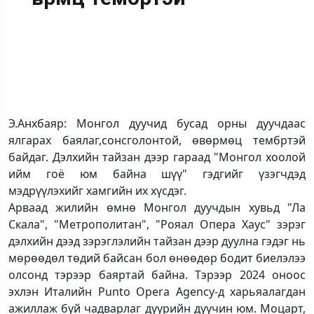
Э.Анхбаяр: Монгол дуучид бусад орны дуучдаас
ялгарах баялаг,сонсголонтой, өвөрмөц тембртэй
байдаг. Дэлхийн тайзан дээр гараад "Монгол хоолой
ийм гоё юм байна шүү" гэдгийг үзэгчдэд
мэдрүүлэхийг хамгийн их хүсдэг.
Арваад жилийн өмнө Монгол дуучдын хувьд "Ла
Скала", "Метрополитан", "Рояал Опера Хаус" зэрэг
дэлхийн дээд зэрэглэлийн тайзан дээр дуулна гэдэг нь
мөрөөдөл төдий байсан бол өнөөдөр бодит биелэлээ
олсонд тэрээр баяртай байна. Тэрээр 2024 оноос
эхлэн Италийн Punto Opera Agency-д харьяалагдан
ажиллаж буй чадварлаг дуурийн дуучин юм. Моцарт,