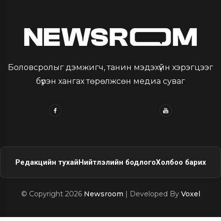
Боловсролыг дэмжигч, танин мэдэхүйн хэрэгцээг
бүрэн хангах төрөлжсөн медиа суваг
Редакцийн тухай
Нийтлэлийн бодлого
Холбоо барих
© Copyright 2026
Newsroom
| Developed By
Voxel