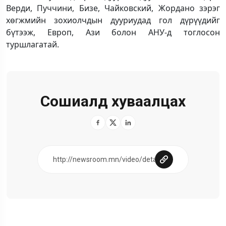
Верди, Пуччини, Бизе, Чайковский, Жордано зэрэг
хөгжмийн зохиолчдын дууриудад гол дүрүүдийг
бүтээж, Европ, Ази болон АНУ-д тоглосон
туршлагатай.
Сошиалд хуваалцах