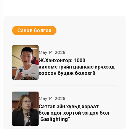
Санал болгох
May 14, 2026
Ж.Ханхонгор: 1000
километрийн цаанаас ирчхээд
хоосон буцаж болохгүй
May 14, 2026
Cэтгэл зүйн хувьд хараат
болгодог хортой үзэгдэл бол
"Gaslighting"