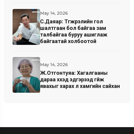
May 14, 2026
С.Даяар: Түгжрэлийн гол
шалтгаан бол байгаа зам
талбайгаа буруу ашиглаж
байгаатай холбоотой
May 14, 2026
Ж.Отгонтуяа: Хагалгааны
дараа хүүхэд эдгэрээд гүйж
явахыг харах л хамгийн сайхан