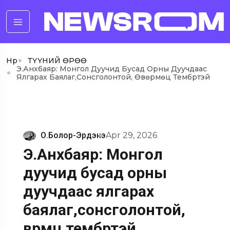
Нүүр
ТҮҮНИЙ ӨРӨӨ
Э.Анхбаяр: Монгол Дуучид Бусад Орны Дуучдаас
Ялгарах Баялаг,сонсголонтой, Өвөрмөц Тембртэй
О.Болор-Эрдэнэ
Apr 29, 2026
Э.Анхбаяр: Монгол
дуучид бусад орны
дуучдаас ялгарах
баялаг,сонсголонтой,
өвөрмөц тембртэй