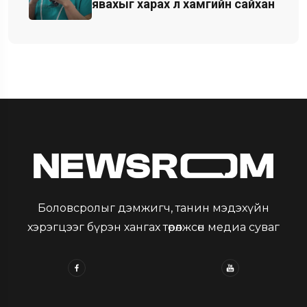
явахыг харах л хамгийн сайхан
Боловсролыг дэмжигч, танин мэдэхүйн
хэрэгцээг бүрэн хангах төрөлжсөн медиа суваг