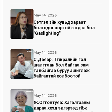
May 14, 2026
Cэтгэл зүйн хувьд хараат
болгодог хортой үзэгдэл бол
"Gaslighting"
May 14, 2026
С.Даяар: Түгжрэлийн гол
шалтгаан бол байгаа зам
талбайгаа буруу ашиглаж
байгаатай холбоотой
May 14, 2026
Ж.Отгонтуяа: Хагалгааны
дараа хүүхэд эдгэрээд гүйж