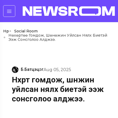
Нүүр
Social Room
Нөхөртөө Гомдож, Шөнөжин Уйлсан Нялх Биетэй
Ээж Сонсголоо Алджээ.
Б.Батцэцэг
Aug 05, 2025
Нөхөртөө гомдож, шөнөжин
уйлсан нялх биетэй ээж
сонсголоо алджээ.