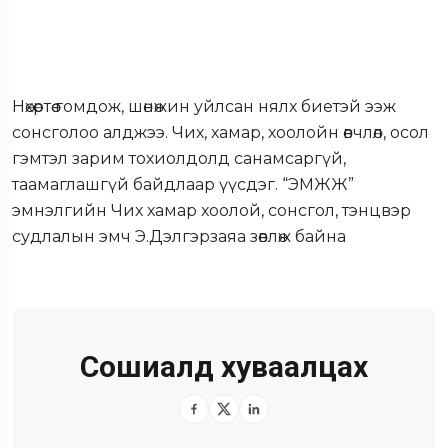
Нөхөртөө гомдож, шөнөжин уйлсан нялх биетэй ээж
сонсголоо алджээ. Чих, хамар, хоолойн өвчлөл, осол
гэмтэл зарим тохиолдолд санамсаргүй,
таамаглашгүй байдлаар үүсдэг. “ЭМЖЖ”
эмнэлгийн Чих хамар хоолой, сонсгол, тэнцвэр
судлалын эмч Э.Дэлгэрзаяа зөвлөж байна
Сошиалд хуваалцах