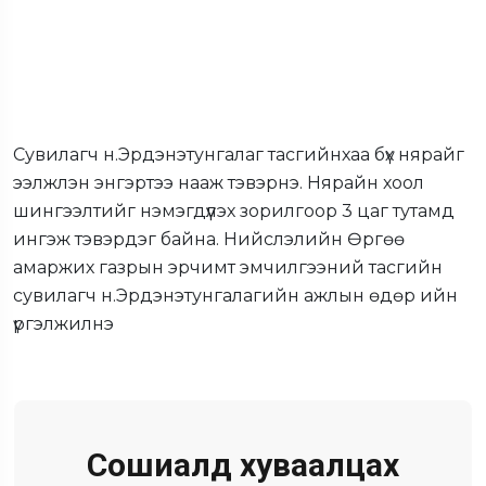
Сувилагч н.Эрдэнэтунгалаг тасгийнхаа бүх нярайг
ээлжлэн энгэртээ нааж тэвэрнэ. Нярайн хоол
шингээлтийг нэмэгдүүлэх зорилгоор 3 цаг тутамд
ингэж тэвэрдэг байна. Нийслэлийн Өргөө
амаржих газрын эрчимт эмчилгээний тасгийн
сувилагч н.Эрдэнэтунгалагийн ажлын өдөр ийн
үргэлжилнэ
Сошиалд хуваалцах