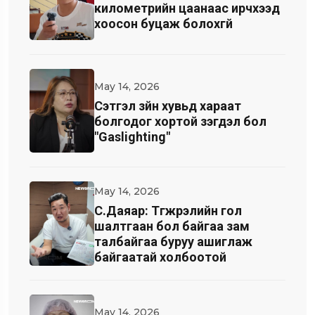
километрийн цаанаас ирчхээд
хоосон буцаж болохгүй
May 14, 2026
Cэтгэл зүйн хувьд хараат
болгодог хортой үзэгдэл бол
"Gaslighting"
May 14, 2026
С.Даяар: Түгжрэлийн гол
шалтгаан бол байгаа зам
талбайгаа буруу ашиглаж
байгаатай холбоотой
May 14, 2026