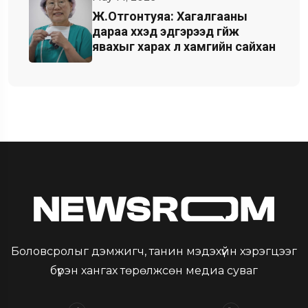
Ж.Отгонтуяа: Хагалгааны
дараа хүүхэд эдгэрээд гүйж
явахыг харах л хамгийн сайхан
Боловсролыг дэмжигч, танин мэдэхүйн хэрэгцээг
бүрэн хангах төрөлжсөн медиа суваг