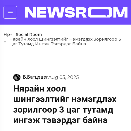
Нүүр
Social Room
Нярайн Хоол Шингээлтийг Нэмэгдүүлэх Зорилгоор 3
Цаг Тутамд Ингэж Тэвэрдэг Байна
Б.Батцэцэг
Aug 05, 2025
Нярайн хоол
шингээлтийг нэмэгдүүлэх
зорилгоор 3 цаг тутамд
ингэж тэвэрдэг байна