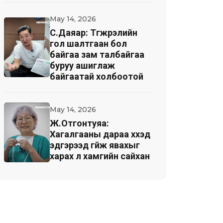
May 14, 2026
С.Даяар: Түгжрэлийн
гол шалтгаан бол
байгаа зам талбайгаа
буруу ашиглаж
байгаатай холбоотой
May 14, 2026
Ж.Отгонтуяа:
Хагалгааны дараа хүүхэд
эдгэрээд гүйж явахыг
харах л хамгийн сайхан