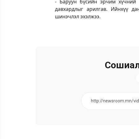
- Баруун бүсийн эрчим хүчний 
давхардлыг арилгав. Ийнхүү д
шинэчлэл эхэлжээ.
Сошиал