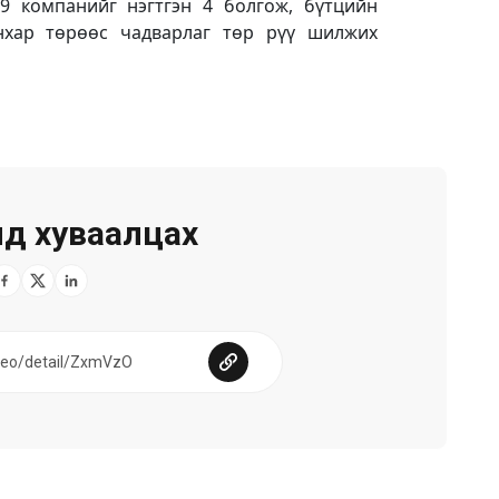
9 компанийг нэгтгэн 4 болгож, бүтцийн
анхар төрөөс чадварлаг төр рүү шилжих
д хуваалцах