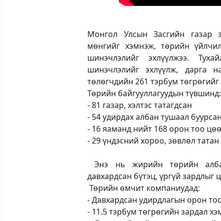
Монгол Улсын Засгийн газар 
мөнгийг хэмнэж, төрийн үйлчил
шинэчлэлийг эхлүүлжээ. Туха
шинэчлэлийг эхлүүлж, дарга 
төлөгчдийн 261 тэрбум төгрөгийг
Төрийн байгууллагуудын түвшинд
- 81 газар, хэлтэс татагдсан
- 54 удирдах албан тушаал буурса
- 16 яаманд нийт 168 орон тоо цө
- 29 үндэсний хороо, зөвлөл татан
Энэ нь жирийн төрийн албан 
давхардсан бүтэц, үргүй зардлыг 
Төрийн өмчит компаниудад:
- Давхардсан удирдлагын орон то
- 11.5 тэрбум төгрөгийн зардал хэ