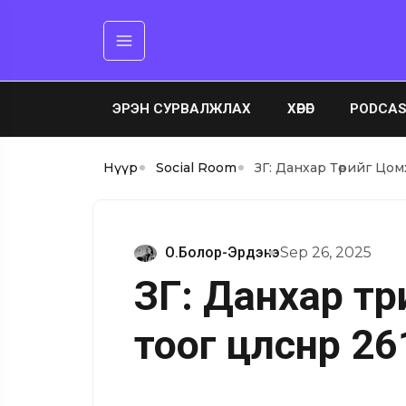
ЭРЭН СУРВАЛЖЛАХ
ХӨРӨГ
PODCA
Нүүр
Social Room
ЗГ: Данхар Төрийг Цомх
О.Болор-Эрдэнэ
Sep 26, 2025
ЗГ: Данхар тө
тоог цөөлснөөр 