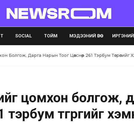
ST
SOCIAL
ТОЙМ
МЭДЭЭНИЙ ӨРӨӨ
ИРГЭНИЙ ӨР
он Болгож, Дарга Нарын Тоог Цөөлснөөр 261 Тэрбум Төгрөгийг 
рийг цомхон болгож, 
261 тэрбум төгрөгийг хэ