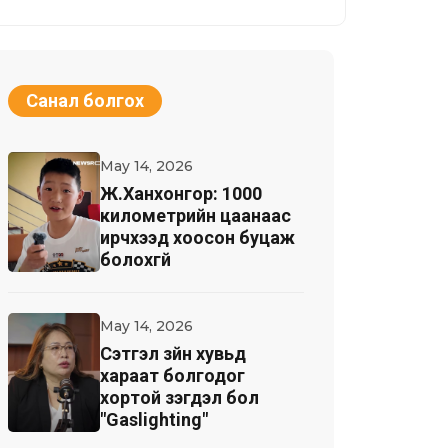
Санал болгох
May 14, 2026
Ж.Ханхонгор: 1000
километрийн цаанаас
ирчхээд хоосон буцаж
болохгүй
May 14, 2026
Cэтгэл зүйн хувьд
хараат болгодог
хортой үзэгдэл бол
"Gaslighting"