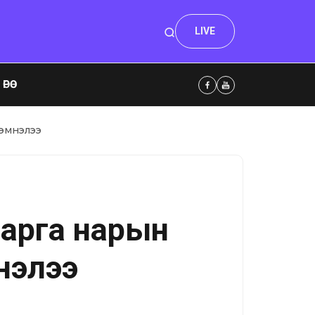
LIVE
ӨӨ
Хэмнэлээ
дарга нарын
мнэлээ