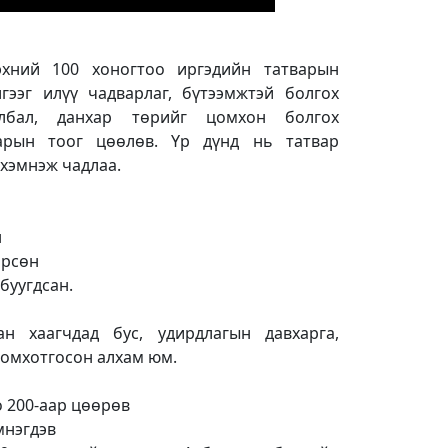
эхний 100 хоногтоо иргэдийн татварын
гээг илүү чадварлаг, бүтээмжтэй болгох
йлбал, данхар төрийг цомхон болгох
нарын тоог цөөлөв. Үр дүнд нь татвар
 хэмнэж чадлаа.
:
н
өрсөн
 буугдсан.
хаагчдад бус, удирдлагын давхарга,
цомхотгосон алхам юм.
о 200-аар цөөрөв
мнэгдэв