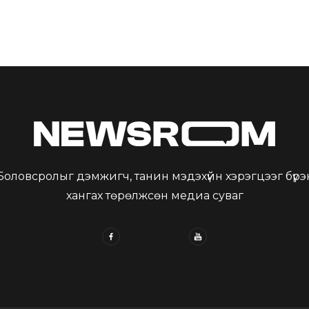
Боловсролыг дэмжигч, танин мэдэхүйн хэрэгцээг бүрэ
хангах төрөлжсөн медиа суваг