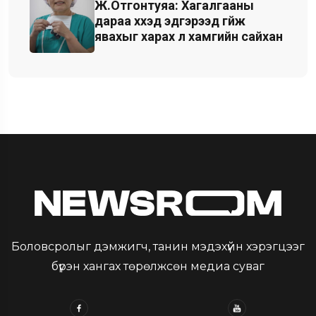
Ж.Отгонтуяа: Хагалгааны
дараа хүүхэд эдгэрээд гүйж
явахыг харах л хамгийн сайхан
Боловсролыг дэмжигч, танин мэдэхүйн хэрэгцээг
бүрэн хангах төрөлжсөн медиа суваг