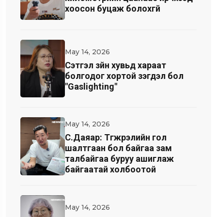
хоосон буцаж болохгүй
May 14, 2026
Cэтгэл зүйн хувьд хараат
болгодог хортой үзэгдэл бол
"Gaslighting"
May 14, 2026
С.Даяар: Түгжрэлийн гол
шалтгаан бол байгаа зам
талбайгаа буруу ашиглаж
байгаатай холбоотой
May 14, 2026