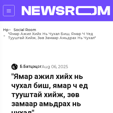
Нүүр
Social Room
"Ямар Ажил Хийх Нь Чухал Биш, Ямар Ч Үед
Тууштай Хийж, Зөв Замаар Амьдрах Нь Чухал"
Б.Батцэцэг
Aug 06, 2025
"Ямар ажил хийх нь
чухал биш, ямар ч үед
тууштай хийж, зөв
замаар амьдрах нь
чухал"