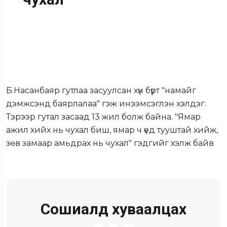
Б.Насанбаяр гутлаа засуулсан хүн бүрт "намайг
дэмжсэнд баярлалаа" гэж инээмсэглэн хэлдэг.
Тэрээр гутал засаад 13 жил болж байна. "Ямар
ажил хийх нь чухал биш, ямар ч үед тууштай хийж,
зөв замаар амьдрах нь чухал" гэдгийг хэлж байв
Сошиалд хуваалцах