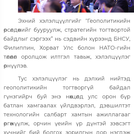
Эхний хэлэлцүүлгийг “Геополитикийн
өрсөлдөөнийг бууруулж, стратегийн тогтвортой
байдлыг сэргээх” нь сэдвийн хүрээнд БНСУ,
Филиппин, Хорват Улс болон НАТО-гийн
төлөөлөл оролцож илтгэл тавьж, хэлэлцүүлэг
өрнүүлэв.
Тус хэлэлцүүлэг нь дэлхий нийтэд
геополитикийн тогтворгүй байдал
гүнзгийрч буй энэ нөхцөлд улс орон бүр
батлан хамгаалах үйлдвэрлэл, дэвшилтэт
технологийн салбарт хамтын ажиллагааг
өргөжүүлж, орчин үеийн үр дүнтэй зэвсэгт
хүчнийг бий болгох зорилгын дор нэгдэж