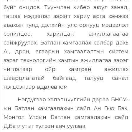
буйг онцлов. Түүнчлэн кибер аюул занал,
ташаа мэдээлэл зэрэгт хариу арга хэмжээ
авахын тулд дэлхийн улс орнууд мэдээлэл
солилцоо, харилцан ажиллагаагаа
сайжруулах, Батлан хамгаалах салбар дахь
AI, дрон, агаарын хамгаалалтын систем
зэрэг технологийн хамтын ажиллагаа зэрэг
чиглэлээр ойр хамтран ажиллах
шаардлагатай байгаад талууд санал
нэгдсэнээр өндөрлөсөн юм.
Нэгдүгээр хэлэлцүүлгийн дараа БНСУ-
ын Батлан хамгаалахын сайд Ан Гью Бэк,
Монгол Улсын Батлан хамгаалахын сайд
Д.Батлутыг хүлээн авч уулзав.