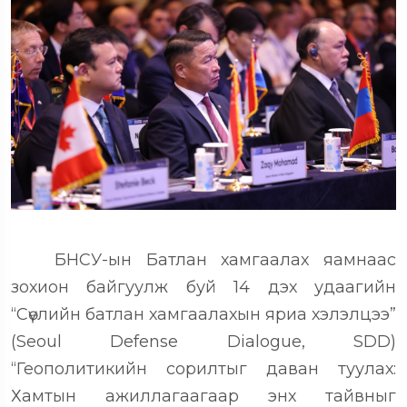
БНСУ-ын Батлан хамгаалах яамнаас
зохион байгуулж буй 14 дэх удаагийн
“Сөүлийн батлан хамгаалахын яриа хэлэлцээ”
(Seoul Defense Dialogue, SDD)
“Геополитикийн сорилтыг даван туулах:
Хамтын ажиллагаагаар энх тайвныг