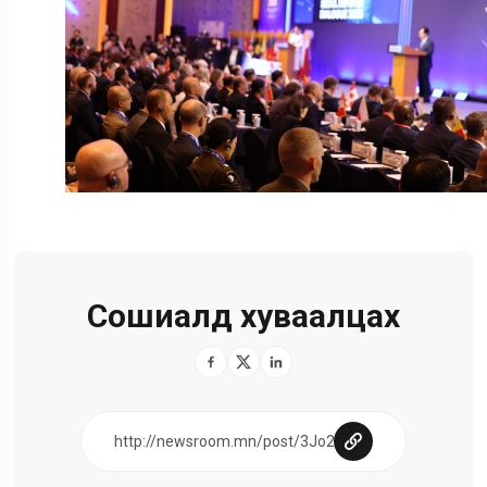
Сошиалд хуваалцах