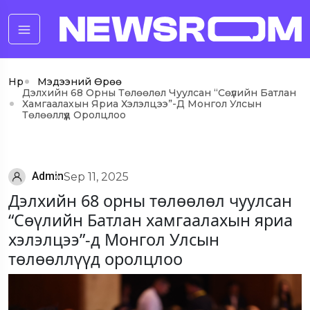
Нүүр
Мэдээний Өрөө
Дэлхийн 68 Орны Төлөөлөл Чуулсан “Сөүлийн Батлан
Хамгаалахын Яриа Хэлэлцээ”-Д Монгол Улсын
Төлөөллүүд Оролцлоо
Admin
Sep 11, 2025
Дэлхийн 68 орны төлөөлөл чуулсан
“Сөүлийн Батлан хамгаалахын яриа
хэлэлцээ”-д Монгол Улсын
төлөөллүүд оролцлоо