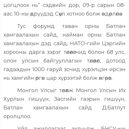
цогцлоох нь” сэдвийн дор, 09-р сарын 08-
аас 10-ны өдрүүдэд Сөүл хотноо болж өндөрлөлөө.
Тус форумд таван орны Батлан
хамгаалахын сайд, найман орны Батлан
хамгаалахын дэд сайд, НАТО-гийн Цэргийн
хорооны дарга зэрэг төлөөлөгчид болон 68 улс,
олон улсын байгууллагын төлөөлөл, дотоод
гадаадын 1000 гаруй зочид хүрэлцэн ирсэн
нь хамгийн өргөн цар хүрээтэй болж өнгөрөв.
Монгол Улсыг төлөөлж Монгол Улсын Их
Хурлын гишүүн, Засгийн газрын гишүүн,
Батлан хамгаалахын сайд Д.Батлут
оролцлоо.
Үйл ажиллагааг эхлүүлж, БНСУ-ын