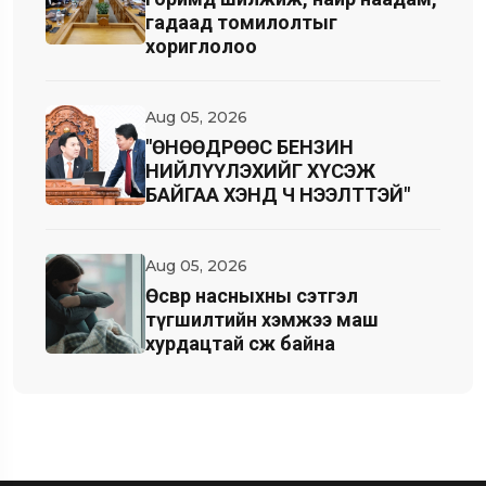
гадаад томилолтыг
хориглолоо
Aug 05, 2026
"ӨНӨӨДРӨӨС БЕНЗИН
НИЙЛҮҮЛЭХИЙГ ХҮСЭЖ
БАЙГАА ХЭНД Ч НЭЭЛТТЭЙ"
Aug 05, 2026
Өсвөр насныхны сэтгэл
түгшилтийн хэмжээ маш
хурдацтай өсөж байна