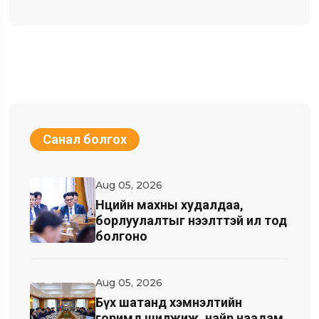
Санал болгох
Aug 05, 2026
Нөөцийн махны худалдаа,
борлуулалтыг нээлттэй ил тод
болгоно
Aug 05, 2026
Бүх шатанд хэмнэлтийн
горимд шилжиж, найр наадам,