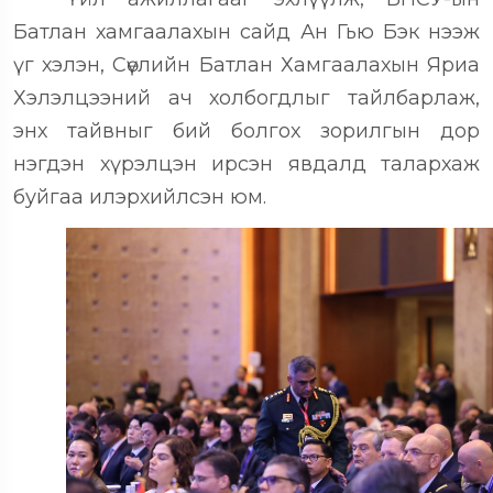
Батлан хамгаалахын сайд Ан Гью Бэк нээж
үг хэлэн, Сөүлийн Батлан Хамгаалахын Яриа
Хэлэлцээний ач холбогдлыг тайлбарлаж,
энх тайвныг бий болгох зорилгын дор
нэгдэн хүрэлцэн ирсэн явдалд талархаж
буйгаа илэрхийлсэн юм.