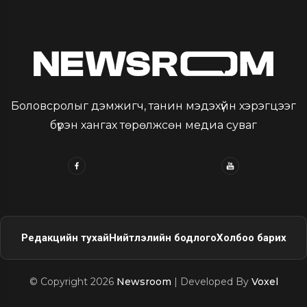
Боловсролыг дэмжигч, танин мэдэхүйн хэрэгцээг
бүрэн хангах төрөлжсөн медиа суваг
Редакцийн тухай
Нийтлэлийн бодлого
Холбоо барих
© Copyright 2026
Newsroom
| Developed By
Voxel