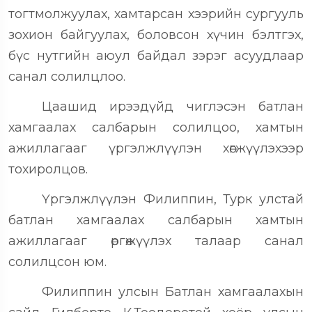
тогтмолжуулах, хамтарсан хээрийн сургууль
зохион байгуулах, боловсон хүчин бэлтгэх,
бүс нутгийн аюул байдал зэрэг асуудлаар
санал солилцлоо.
Цаашид ирээдүйд чиглэсэн батлан
хамгаалах салбарын солилцоо, хамтын
ажиллагааг үргэлжлүүлэн хөгжүүлэхээр
тохиролцов.
Үргэлжлүүлэн Филиппин, Турк улстай
батлан хамгаалах салбарын хамтын
ажиллагааг өргөжүүлэх талаар санал
солилцсон юм.
Филиппин улсын Батлан хамгаалахын