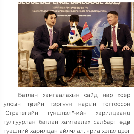
Батлан хамгаалахын сайд нар хоёр
улсын төрийн тэргүүн нарын тогтоосон
“Стратегийн түншлэл"-ийн харилцаанд
тулгуурлан батлан хамгаалах салбарт өндөр
түвшний харилцан айлчлал, яриа хэлэлцээг