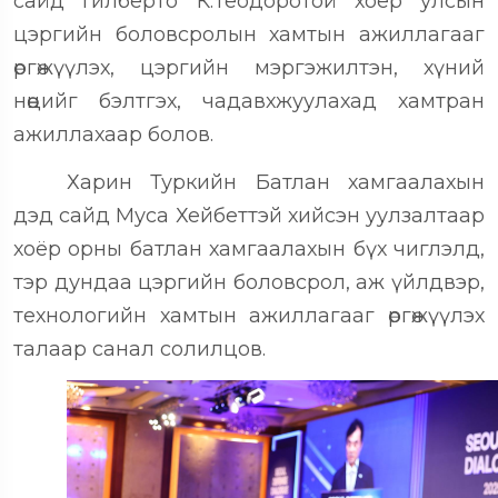
сайд Гилберто К.Теодоротой хоёр улсын
цэргийн боловсролын хамтын ажиллагааг
өргөжүүлэх, цэргийн мэргэжилтэн, хүний
нөөцийг бэлтгэх, чадавхжуулахад хамтран
ажиллахаар болов.
Харин Туркийн Батлан хамгаалахын
дэд сайд Муса Хейбеттэй хийсэн уулзалтаар
хоёр орны батлан хамгаалахын бүх чиглэлд,
тэр дундаа цэргийн боловсрол, аж үйлдвэр,
технологийн хамтын ажиллагааг өргөжүүлэх
талаар санал солилцов.