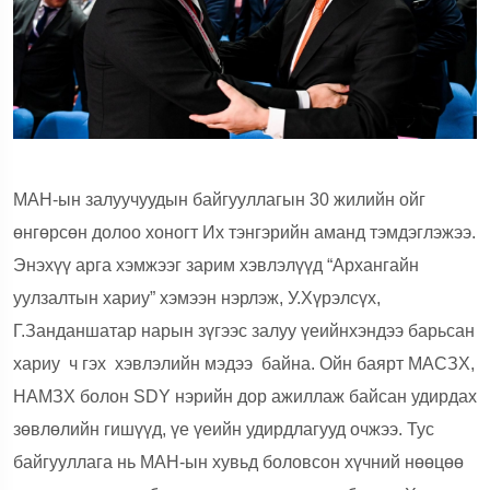
МАН-ын залуучуудын байгууллагын 30 жилийн ойг
өнгөрсөн долоо хоногт Их тэнгэрийн аманд тэмдэглэжээ.
Энэхүү арга хэмжээг зарим хэвлэлүүд “Архангайн
уулзалтын хариу” хэмээн нэрлэж, У.Хүрэлсүх,
Г.Занданшатар нарын зүгээс залуу үеийнхэндээ барьсан
хариу
ч гэх
хэвлэлийн мэдээ
байна. Ойн баярт МАСЗХ,
НАМЗХ болон SDY нэрийн дор ажиллаж байсан удирдах
зөвлөлийн гишүүд, үе үеийн удирдлагууд очжээ. Тус
байгууллага нь МАН-ын хувьд боловсон хүчний нөөцөө