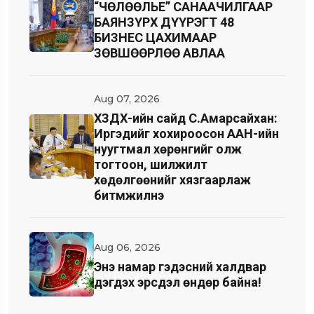
“ЧӨЛӨӨЛЬЕ” САНААЧИЛГААР
БАЯНЗҮРХ ДҮҮРЭГТ 48
БИЗНЕС ЦАХИМААР
ЗӨВШӨӨРЛӨӨ АВЛАА
Aug 07, 2026
ХЗДХ-ийн сайд С.Амарсайхан:
Иргэдийг хохироосон ААН-ийн
нуугтмал хөрөнгийг олж
тогтоон, шилжилт
хөдөлгөөнийг хязгаарлаж
битүүмжилнэ
Aug 06, 2026
Энэ намар гэдэсний халдвар
дэгдэх эрсдэл өндөр байна!