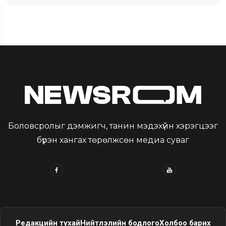
Боловсролыг дэмжигч, танин мэдэхүйн хэрэгцээг
бүрэн хангах төрөлжсөн медиа суваг
Редакцийн тухай
Нийтлэлийн бодлого
Холбоо барих