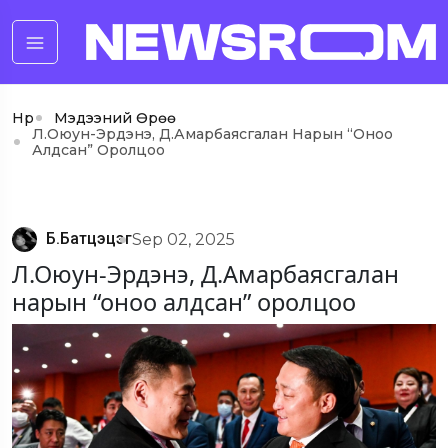
Нүүр
Мэдээний Өрөө
Л.Оюун-Эрдэнэ, Д.Амарбаясгалан Нарын “оноо
Алдсан” Оролцоо
Б.Батцэцэг
Sep 02, 2025
Л.Оюун-Эрдэнэ, Д.Амарбаясгалан
нарын “оноо алдсан” оролцоо