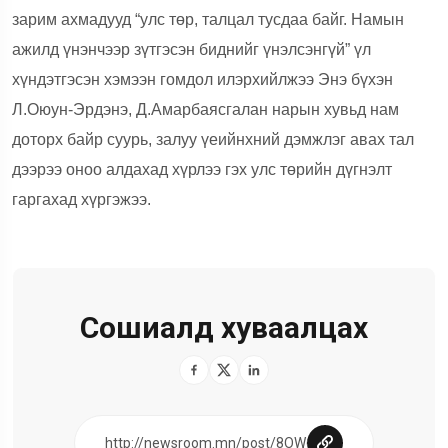
зарим ахмадууд “улс төр, талцал тусдаа байг. Намын
ажилд үнэнчээр зүтгэсэн биднийг үнэлсэнгүй” үл
хүндэтгэсэн хэмээн гомдол илэрхийлжээ Энэ бүхэн
Л.Оюун-Эрдэнэ, Д.Амарбаясгалан нарын хувьд нам
доторх байр суурь, залуу үеийнхний дэмжлэг авах тал
дээрээ оноо алдахад хүрлээ гэх улс төрийн дүгнэлт
гаргахад хүргэжээ.
Сошиалд хуваалцах