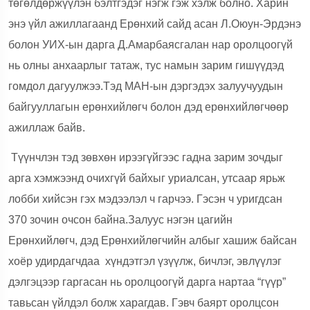
төгөлдөржүүлэн бэлтгэдэг нэгж гэж хэлж болно. Харин
энэ үйл ажиллагаанд Ерөнхий сайд асан Л.Оюун-Эрдэнэ
болон УИХ-ын дарга Д.Амарбаясгалан нар оролцоогүй
нь олны анхаарлыг татаж, тус намын зарим гишүүдэд
гомдол дагуулжээ.Тэд МАН-ын дэргэдэх залуучуудын
байгууллагын ерөнхийлөгч болон дэд ерөнхийлөгчөөр
ажиллаж байв.
Түүнчлэн тэд зөвхөн ирээгүйгээс гадна зарим зочдыг
арга хэмжээнд очихгүй байхыг уриалсан, утсаар ярьж
лобби хийсэн гэх мэдээлэл ч гарчээ. Гэсэн ч у
ригдсан
370 зочин очсон байна.Залуус нэгэн цагийн
Ерөнхийлөгч, дэд Ерөнхийлөгчийн албыг хашиж байсан
хоёр удирдагчдаа
хүндэтгэл үзүүлж, бичлэг, эвлүүлэг
дэлгэцээр гаргасан нь оролцоогүй дарга нартаа “гүүр”
тавьсан үйлдэл болж харагдав. Гэвч баярт оролцсон