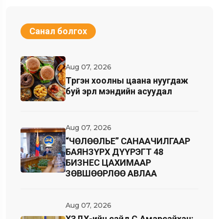
Санал болгох
Aug 07, 2026
Түргэн хоолны цаана нуугдаж
буй эрүүл мэндийн асуудал
Aug 07, 2026
“ЧӨЛӨӨЛЬЕ” САНААЧИЛГААР
БАЯНЗҮРХ ДҮҮРЭГТ 48
БИЗНЕС ЦАХИМААР
ЗӨВШӨӨРЛӨӨ АВЛАА
Aug 07, 2026
ХЗДХ-ийн сайд С.Амарсайхан: