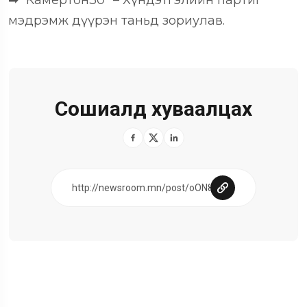
➡
“
Камертон30”
–
Хүндэтгэлийн партиг
мэдрэмж дүүрэн таньд зориулав.
Сошиалд хуваалцах