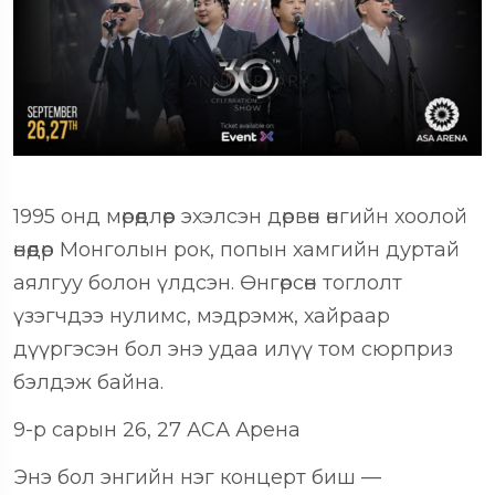
1995 онд мөрөөдлөөр эхэлсэн дөрвөн
өнгийн хоолой
өнөөдөр Монголын рок, попын хамгийн дуртай
аялгуу болон үлдсэн. Өнгөрсөн тоглолт
үзэгчдээ нулимс, мэдрэмж, хайраар
дүүргэсэн бол энэ удаа илүү том сюрприз
бэлдэж байна.
9-р сарын 26, 27 АСА Арена
Энэ бол энгийн нэг концерт биш
—