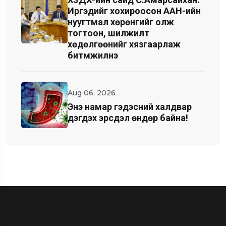
Иргэдийг хохироосон ААН-ийн
нуугтмал хөрөнгийг олж
тогтоон, шилжилт
хөдөлгөөнийг хязгаарлаж
битүүмжилнэ
Aug 06, 2026
Энэ намар гэдэсний халдвар
дэгдэх эрсдэл өндөр байна!