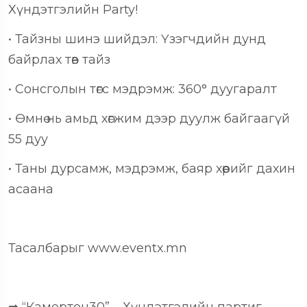
Хүндэтгэлийн Party!
•
Тайзны шинэ шийдэл:
Үзэгчдийн дунд
байрлах төв тайз
•
Сонсголын төгс мэдрэмж: 360
°
дуугаралт
•
Өмнө нь амьд хөгжим дээр дуулж байгаагүй
55 дуу
•
Таны дурсамж, мэдрэмж, баяр хөөрийг дахин
асаана
Тасалбарыг www.eventx.mn